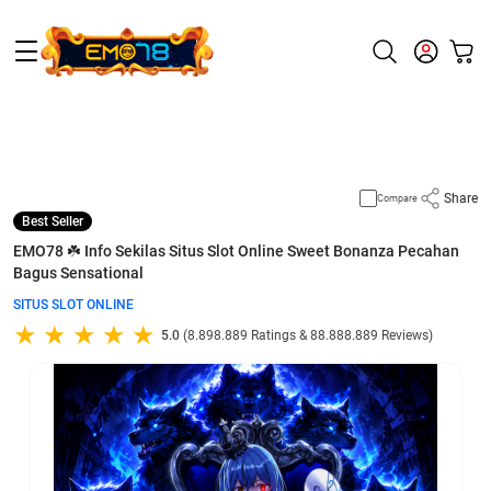
Supported by
SITUS SLOT
Share
Compare
Best Seller
EMO78 ☘️ Info Sekilas Situs Slot Online Sweet Bonanza Pecahan
Bagus Sensational
SITUS SLOT ONLINE
5.0
(8.898.889 Ratings & 88.888.889 Reviews)