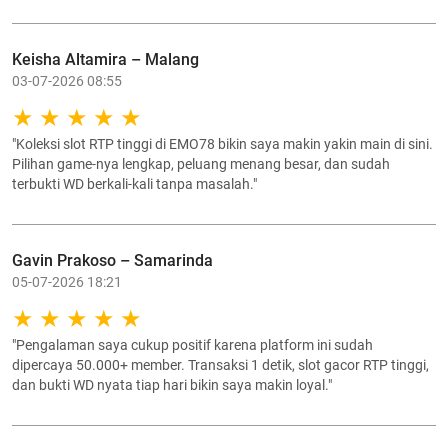
Keisha Altamira – Malang
03-07-2026 08:55
"Koleksi slot RTP tinggi di EMO78 bikin saya makin yakin main di sini.
Pilihan game-nya lengkap, peluang menang besar, dan sudah
terbukti WD berkali-kali tanpa masalah."
Gavin Prakoso – Samarinda
05-07-2026 18:21
"Pengalaman saya cukup positif karena platform ini sudah
dipercaya 50.000+ member. Transaksi 1 detik, slot gacor RTP tinggi,
dan bukti WD nyata tiap hari bikin saya makin loyal."