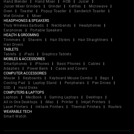
Hand Blender
Hand Mixer
HOB
Juicer
Juicer Mixer Grinders
Grinder
Kettles
Microwave
Oven
Toaster
Popup Toaster
Sandwich Toaster
Wet Grinder
Mixer
HEADPHONES & SPEAKERS
Truly Wireless Earbuds
Neckbands
Headphones
Earphones
Portable Speakers
HEALTH & GROOMING
Trimmers
Shavers
Hair Stylers
Hair Straightners
Hair Dryers
TABLETS
Tablets
iPads
Graphics Tablets
MOBILES & ACCESSORIES
Smartphones
iPhones
Basic Phones
Cables
Adapters
Power Bank
Cases and Covers
COMPUTER ACCESSORIES
Mouse
Keyboards
Keyboard Mouse Combo
Bags
Cooling Pad
Laptop Stand
Peripherals
Pen Drives
SSD
Hard Disks
COMPUTERS & LAPTOPS
Laptops
MacBook
Gaming Laptops
Desktops
All in One Desktops
iMac
Printer
Inkjet Printers
Laser Printers
Inktank Printers
Thermal Printers
Routers
WEARABLE TECH
Smart Watch