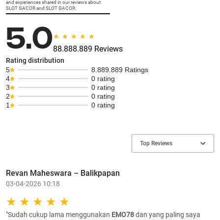
and experiences shared in our reviews about
SLOT GACOR and SLOT GACOR.
5.0
88.888.889 Reviews
Rating distribution
5
8.889.889 Ratings
4
0 rating
3
0 rating
2
0 rating
1
0 rating
Top Reviews
Revan Maheswara – Balikpapan
03-04-2026 10:18
"Sudah cukup lama menggunakan
EMO78
dan yang paling saya